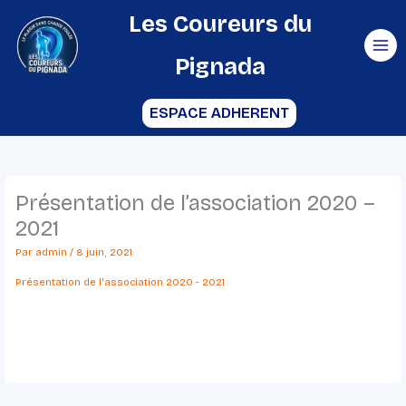
Aller
Les Coureurs du
au
Pignada
contenu
ESPACE ADHERENT
Présentation de l’association 2020 –
2021
Par
admin
/
8 juin, 2021
Présentation de l'association 2020 - 2021