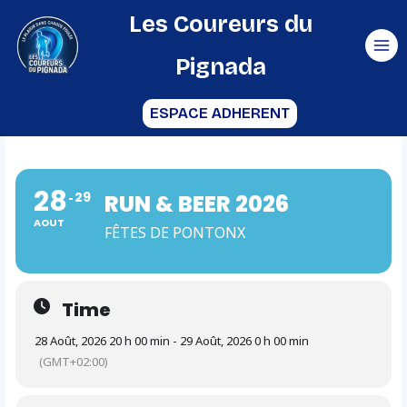
Aller
Les Coureurs du
au
Pignada
contenu
ESPACE ADHERENT
28
29
RUN & BEER 2026
AOUT
FÊTES DE PONTONX
Time
28 Août, 2026 20 h 00 min - 29 Août, 2026 0 h 00 min
(GMT+02:00)