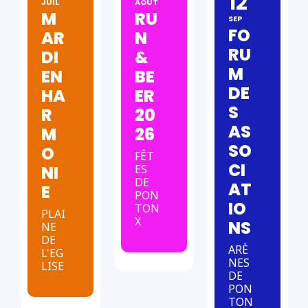
12
JUIL
AOUT
M
RU
SEP
FO
AR
N
RU
DI
&
M
EN
BE
DE
HA
ER
S
R
20
AS
M
26
SO
O
FÊT
CI
NI
ES
DE
AT
E
PON
IO
TON
PLAI
X
NS
NE
DE
ARÈ
L'EG
NES
LISE
DE
PON
TON