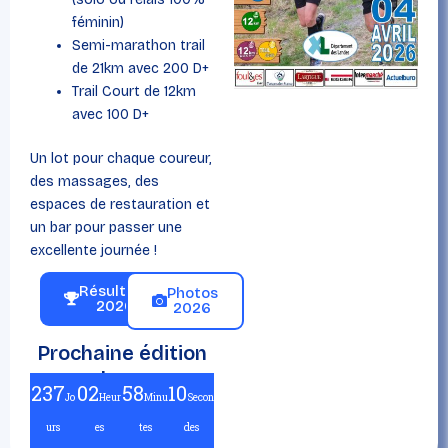
féminin)
Semi-marathon trail
de 21km avec 200 D+
Trail Court de 12km
avec 100 D+
Un lot pour chaque coureur,
des massages, des
espaces de restauration et
un bar pour passer une
excellente journée !
Résultats
Photos
2026
2026
Prochaine édition
dans :
237
02
58
10
Jo
Heur
Minu
Secon
urs
es
tes
des