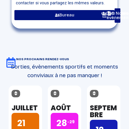
contacter si vous partagez les mêmes valeurs.
Commissio
Chartes
Nos
Bureau
évènemen
NOS PROCHAINS RENDEZ-VOUS
Sorties, évènements sportifs et moments
conviviaux à ne pas manquer !
JUILLET
AOÛT
SEPTEM
BRE
21
28
29