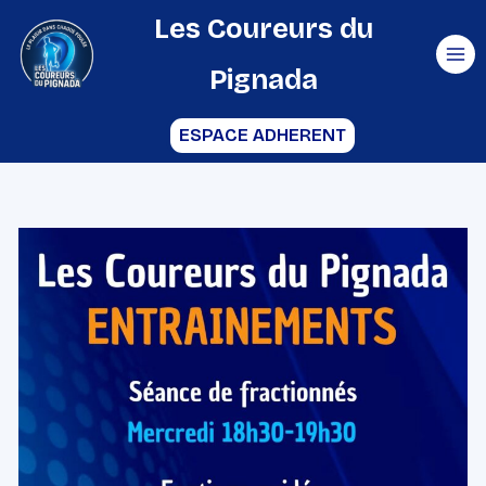
Aller
Les Coureurs du
au
Pignada
contenu
ESPACE ADHERENT