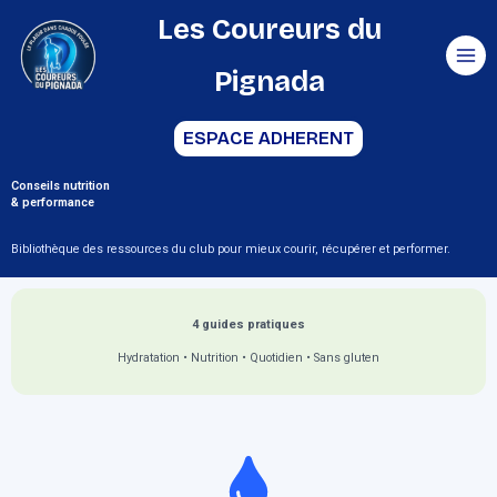
Aller
Les Coureurs du
au
Pignada
contenu
ESPACE ADHERENT
Conseils nutrition
& performance
Bibliothèque des ressources du club pour mieux courir, récupérer et performer.
4 guides pratiques
Hydratation • Nutrition • Quotidien • Sans gluten