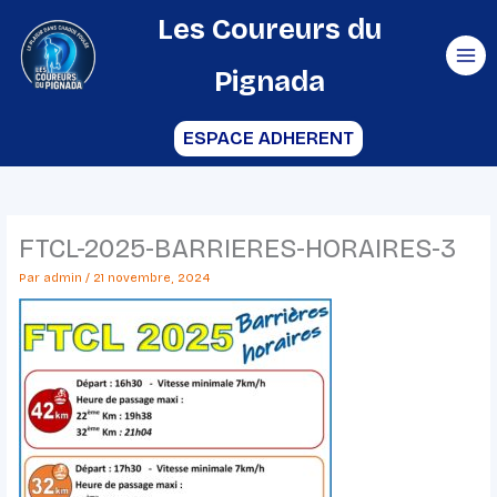
Aller
Les Coureurs du
au
Pignada
contenu
ESPACE ADHERENT
FTCL-2025-BARRIERES-HORAIRES-3
Par
admin
/
21 novembre, 2024