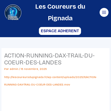
Aller
Les Coureurs du
au
Pignada
contenu
ESPACE ADHERENT
ACTION-RUNNING-DAX-TRAIL-DU-
COEUR-DES-LANDES
Par
admin
/
15 novembre, 2025
http://lescoureursdupignada.fr/wp-content/uploads/2025/11/ACTION-
RUNNING-DAX-TRAIL-DU-COEUR-DES-LANDES.mov