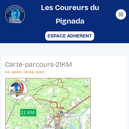
Aller
Les Coureurs du
au
Pignada
contenu
ESPACE ADHERENT
Carte-parcours-21KM
Par
admin
/
14 mai, 2022