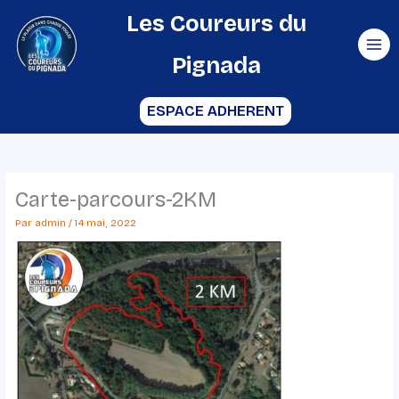
Aller
Les Coureurs du
au
Pignada
contenu
ESPACE ADHERENT
Carte-parcours-2KM
Par
admin
/
14 mai, 2022