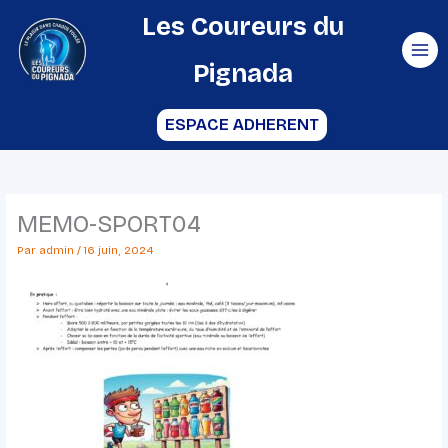
Aller
Les Coureurs du
au
Pignada
contenu
ESPACE ADHERENT
MEMO-SPORT04
Par
admin
/
16 juin, 2024