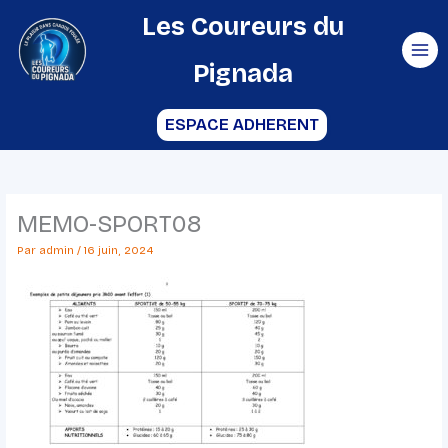
Aller
Les Coureurs du
au
Pignada
contenu
ESPACE ADHERENT
MEMO-SPORT08
Par
admin
/
16 juin, 2024