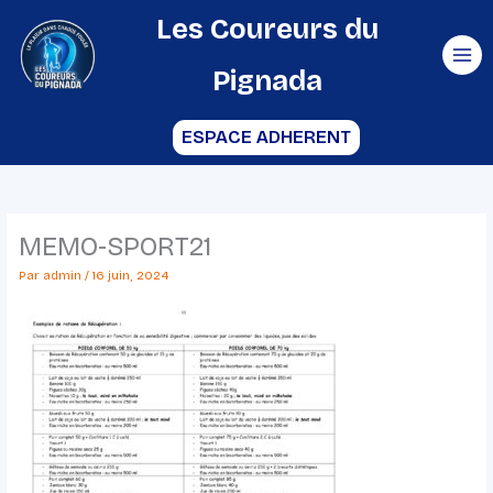
Aller
Les Coureurs du
au
Pignada
contenu
ESPACE ADHERENT
MEMO-SPORT21
Par
admin
/
16 juin, 2024