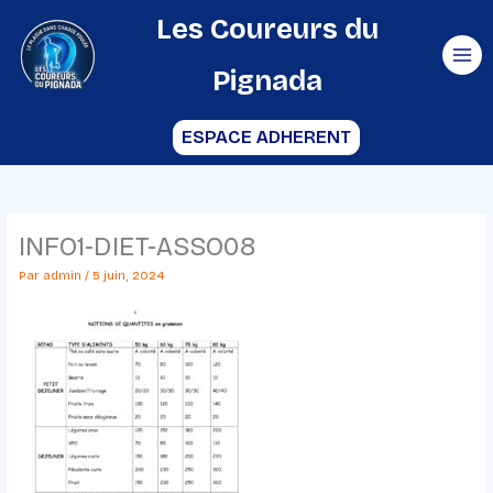
Aller
Les Coureurs du
au
Pignada
contenu
ESPACE ADHERENT
INFO1-DIET-ASSO08
Par
admin
/
5 juin, 2024