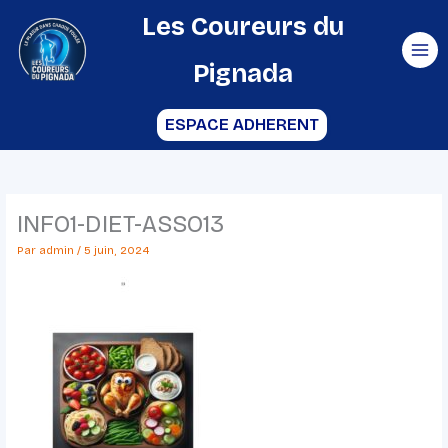
Aller
Les Coureurs du
au
Pignada
contenu
ESPACE ADHERENT
INFO1-DIET-ASSO13
Par
admin
/
5 juin, 2024