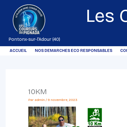
Aller
Les 
au
contenu
Pontonx-sur-l'Adour (40)
ACCUEIL
NOS DEMARCHES ECO RESPONSABLES
CO
10KM
Par
admin
/
9 novembre, 2023