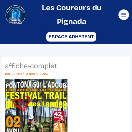
Aller
Les Coureurs du
au
Pignada
contenu
ESPACE ADHERENT
affiche-complet
Par
admin
/
19 mars, 2023