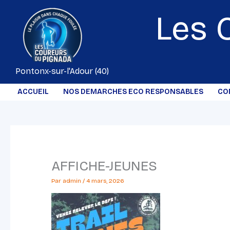
Aller
Les 
au
contenu
Pontonx-sur-l'Adour (40)
ACCUEIL
NOS DEMARCHES ECO RESPONSABLES
CO
AFFICHE-JEUNES
Par
admin
/
4 mars, 2026