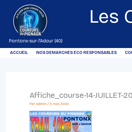
Aller
Les 
au
contenu
Pontonx-sur-l'Adour (40)
ACCUEIL
NOS DEMARCHES ECO RESPONSABLES
CO
Affiche_course-14-JUILLET-2
Par
admin
/
3 mai, 2022