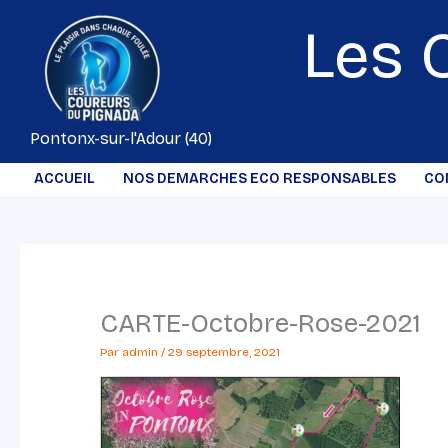
Aller
Les 
au
contenu
Pontonx-sur-l'Adour (40)
ACCUEIL
NOS DEMARCHES ECO RESPONSABLES
CO
CARTE-Octobre-Rose-2021
Par
admin
/
29 septembre, 2021