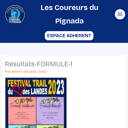
Aller
Les Coureurs du
au
Pignada
contenu
ESPACE ADHERENT
Resultats-FORMULE-1
Par
admin
/
28 août, 2022