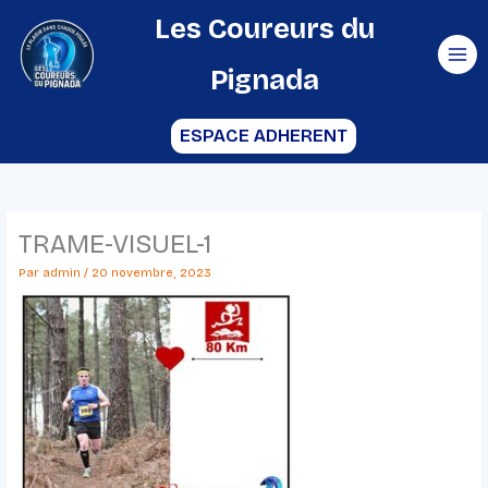
Aller
Les Coureurs du
au
Pignada
contenu
ESPACE ADHERENT
TRAME-VISUEL-1
Par
admin
/
20 novembre, 2023