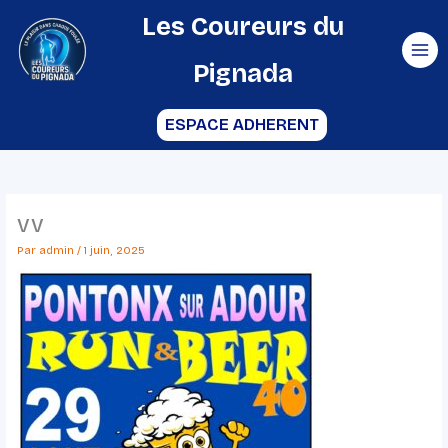
Aller
Les Coureurs du
au
Pignada
contenu
ESPACE ADHERENT
vv
Par
admin
/
1 juin, 2025