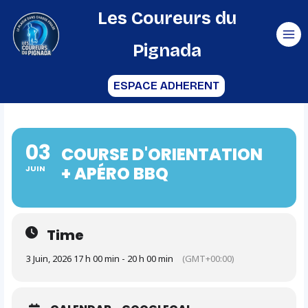
Aller
Les Coureurs du
au
Pignada
contenu
ESPACE ADHERENT
03
COURSE D'ORIENTATION
+ APÉRO BBQ
JUIN
Time
3 Juin, 2026 17 h 00 min - 20 h 00 min
(GMT+00:00)