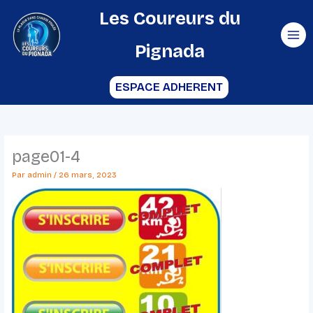
Aller
Les Coureurs du
au
Pignada
contenu
ESPACE ADHERENT
page01-4
Par
admin
/
26 mars, 2023