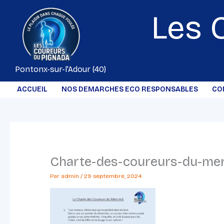
Aller
Les 
au
contenu
Pontonx-sur-l'Adour (40)
ACCUEIL
NOS DEMARCHES ECO RESPONSABLES
CO
Charte-des-coureurs-du-mer
Par
admin
/
29 septembre, 2024