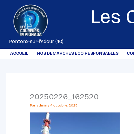
Aller
Les 
au
contenu
Pontonx-sur-l'Adour (40)
ACCUEIL
NOS DEMARCHES ECO RESPONSABLES
CO
20250226_162520
Par
admin
/
4 octobre, 2025