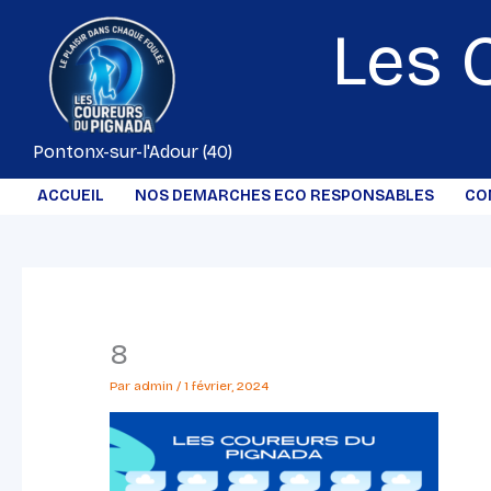
Aller
Les 
au
contenu
Pontonx-sur-l'Adour (40)
ACCUEIL
NOS DEMARCHES ECO RESPONSABLES
CO
8
Par
admin
/
1 février, 2024