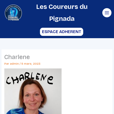
Aller
Les Coureurs du
au
Pignada
contenu
ESPACE ADHERENT
Charlene
Par
admin
/
5 mars, 2023