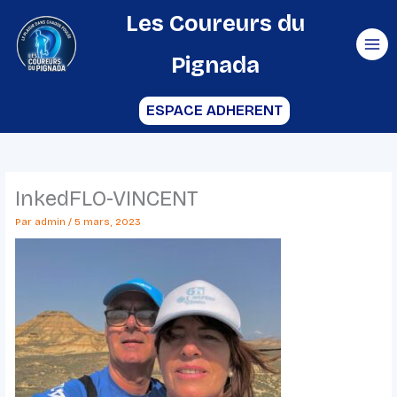
Aller
Les Coureurs du
au
Pignada
contenu
ESPACE ADHERENT
InkedFLO-VINCENT
Par
admin
/
5 mars, 2023