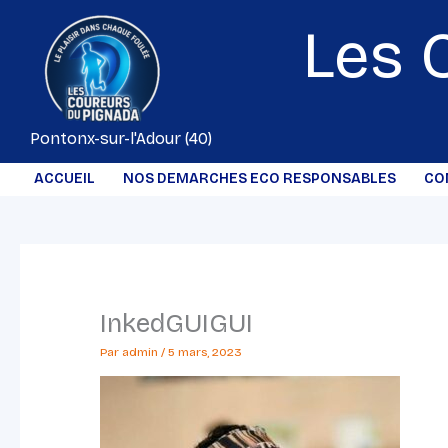
Aller
Les 
au
contenu
Pontonx-sur-l'Adour (40)
ACCUEIL
NOS DEMARCHES ECO RESPONSABLES
CO
InkedGUIGUI
Par
admin
/
5 mars, 2023