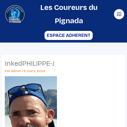
Aller
Les Coureurs du
au
Pignada
contenu
ESPACE ADHERENT
InkedPHILIPPE-J
Par
admin
/
5 mars, 2023