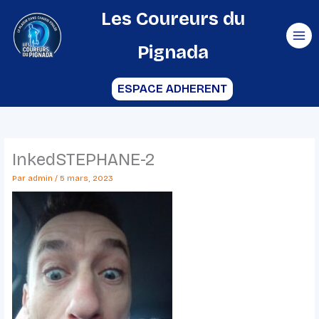
Aller
Les Coureurs du
au
Pignada
contenu
ESPACE ADHERENT
InkedSTEPHANE-2
Par
admin
/
5 mars, 2023