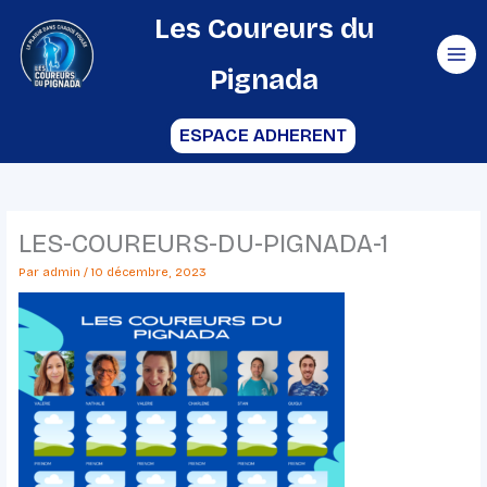
Aller
Les Coureurs du
au
Pignada
contenu
ESPACE ADHERENT
LES-COUREURS-DU-PIGNADA-1
Par
admin
/
10 décembre, 2023