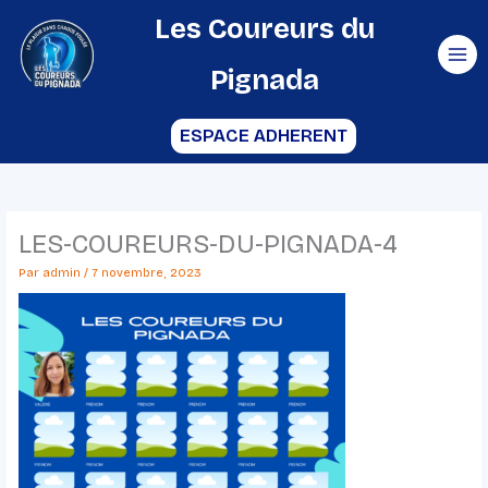
Aller
Les Coureurs du
au
Pignada
contenu
ESPACE ADHERENT
LES-COUREURS-DU-PIGNADA-4
Par
admin
/
7 novembre, 2023