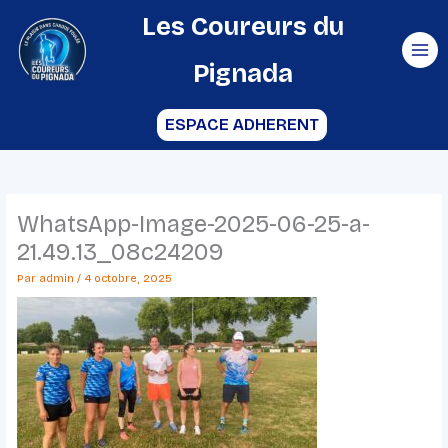
Aller
Les Coureurs du
au
Pignada
contenu
ESPACE ADHERENT
WhatsApp-Image-2025-06-25-a-
21.49.13_08c24209
Par
admin
/
4 octobre, 2025