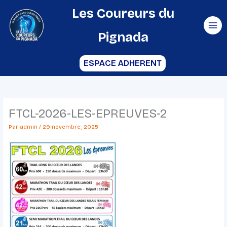
Aller
Les Coureurs du
au
Pignada
contenu
ESPACE ADHERENT
FTCL-2026-LES-EPREUVES-2
Par
admin
/
29 novembre, 2025