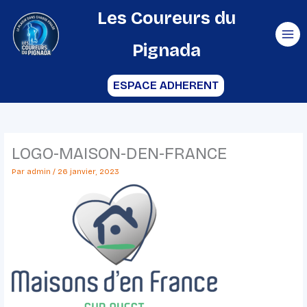
Aller
Les Coureurs du
au
Pignada
contenu
ESPACE ADHERENT
LOGO-MAISON-DEN-FRANCE
Par
admin
/
26 janvier, 2023