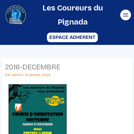
Aller
Les Coureurs du
au
Pignada
contenu
ESPACE ADHERENT
2016-DECEMBRE
Par
admin
/
13 janvier, 2023