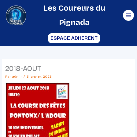
Aller
Les Coureurs du
au
Pignada
contenu
ESPACE ADHERENT
2018-AOUT
Par
admin
/
13 janvier, 2023