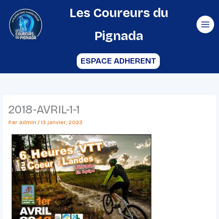
Aller
Les Coureurs du
au
Pignada
contenu
ESPACE ADHERENT
2018-AVRIL-1-1
Par
admin
/
13 janvier, 2023