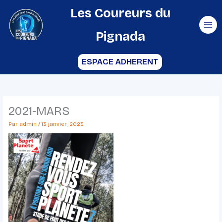
Aller
Les Coureurs du
au
Pignada
contenu
ESPACE ADHERENT
2021-MARS
Par
admin
/
13 janvier, 2023