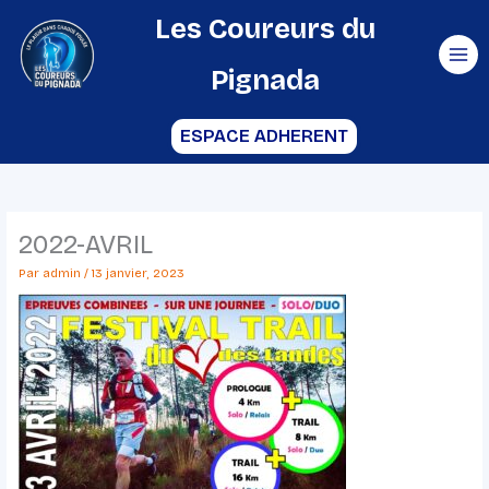
Aller
Les Coureurs du
au
Pignada
contenu
ESPACE ADHERENT
2022-AVRIL
Par
admin
/
13 janvier, 2023