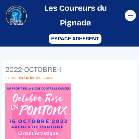
Aller
Les Coureurs du
au
Pignada
contenu
ESPACE ADHERENT
2022-OCTOBRE-1
Par
admin
/
13 janvier, 2023