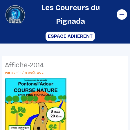
Aller
Les Coureurs du
au
Pignada
contenu
ESPACE ADHERENT
Affiche-2014
Par
admin
/
15 août, 2021