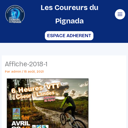
Aller
Les Coureurs du
au
Pignada
contenu
ESPACE ADHERENT
Affiche-2018-1
Par
admin
/
15 août, 2021