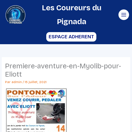
Aller
Les Coureurs du
au
Pignada
contenu
ESPACE ADHERENT
Premiere-aventure-en-Myolib-pour-
Eliott
Par
admin
/
15 juillet, 2021