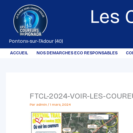
Aller
Les 
au
contenu
Pontonx-sur-l'Adour (40)
ACCUEIL
NOS DEMARCHES ECO RESPONSABLES
CO
FTCL-2024-VOIR-LES-COUR
Par
admin
/
1 mars, 2024