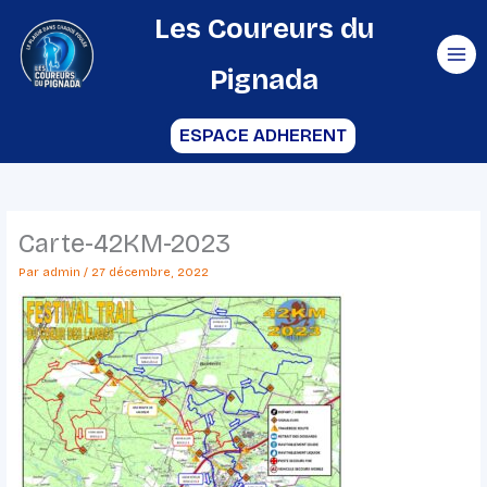
Aller
Les Coureurs du
au
Pignada
contenu
ESPACE ADHERENT
Carte-42KM-2023
Par
admin
/
27 décembre, 2022