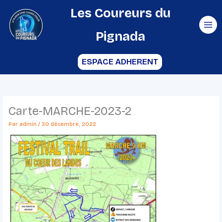
Aller
Les Coureurs du
au
Pignada
contenu
ESPACE ADHERENT
Carte-MARCHE-2023-2
Par
admin
/
30 décembre, 2022