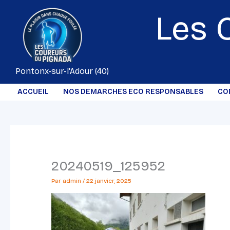
Aller
Les 
au
contenu
Pontonx-sur-l'Adour (40)
ACCUEIL
NOS DEMARCHES ECO RESPONSABLES
CO
20240519_125952
Par
admin
/
22 janvier, 2025